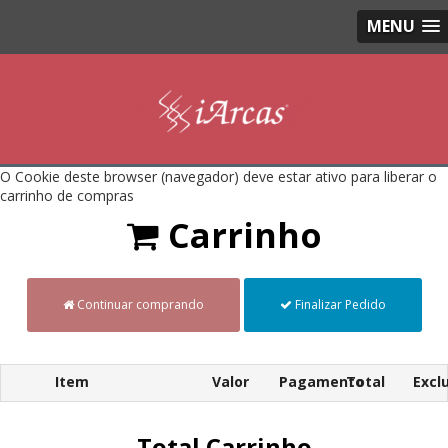
MENU
O Cookie deste browser (navegador) deve estar ativo para liberar o
carrinho de compras
Carrinho
Continuar comprando
Finalizar Pedido
Item
Valor
Pagamento
Total
Exclu
Total Carrinho